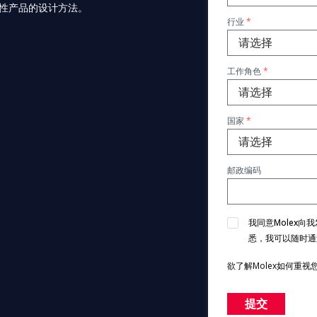
性产品的设计方法。
行业
*
工作角色
*
国家
*
邮政编码
我同意Molex向
悉，我可以随时通
欲了解Molex如何重
提交